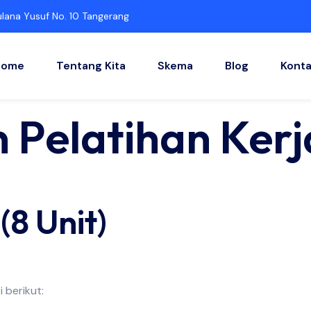
ulana Yusuf No. 10 Tangerang
Home
Tentang Kita
Skema
Blog
Kont
 Pelatihan Kerj
(8 Unit)
 berikut: