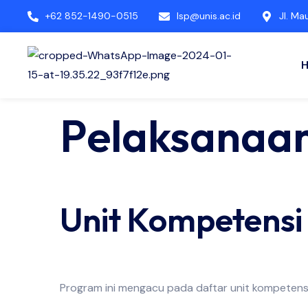
+62 852-1490-0515
lsp@unis.ac.id
Jl. Ma
Pelaksanaan
Unit Kompetensi 
Program ini mengacu pada daftar unit kompetensi