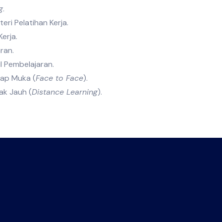
g
.
ri Pelatihan Kerja.
erja.
ran.
l Pembelajaran.
tap Muka (
Face to Face
).
ak Jauh (
Distance Learning
).