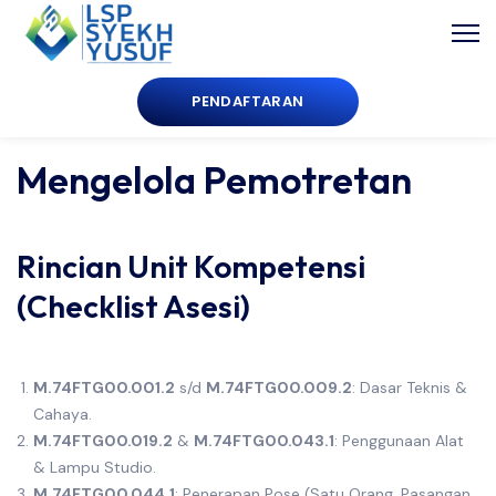
PENDAFTARAN
Mengelola Pemotretan
Rincian Unit Kompetensi
(Checklist Asesi)
M.74FTG00.001.2
s/d
M.74FTG00.009.2
: Dasar Teknis &
Cahaya.
M.74FTG00.019.2
&
M.74FTG00.043.1
: Penggunaan Alat
& Lampu Studio.
M.74FTG00.044.1
: Penerapan Pose (Satu Orang, Pasangan,