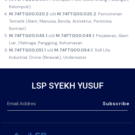
Kelompok).
M.74FTG00.020.2
s/d
M.74FTG00.025.2
: Pemotretan
Tematik (Alam, Manusia, Benda, Arsitektur, Peristiwa,
Ilustrasi).
M.74FTG00.045.1
s/d
M.74FTG00.049.1
: Perjalanan, Alam
Liar, Olahraga, Panggung, Kehumasan.
M.74FTG00.051.1
s/d
M.74FTG00.054.1
: Still Life,
Industrial, Drone (Nirawak), Underwater.
LSP SYEKH YUSUF
Subscribe